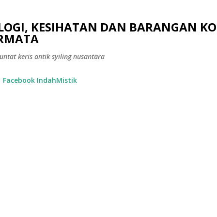
Langkau ke kandungan utama
OLOGI, KESIHATAN DAN BARANGAN KO
ERMATA
ntat keris antik syiling nusantara
Facebook IndahMistik