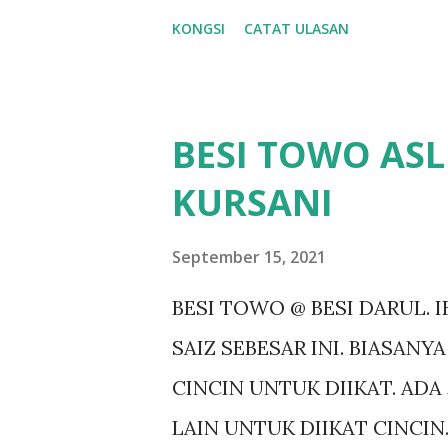
membawa potongan kecil raja
KONGSI
CATAT ULASAN
sebagai perhiasan untuk tujua
dikatakan mampu membersihk
tenaga positif seseorang. S
BESI TOWO ASLI
dalam meditasi atau sebagai a
KURSANI
Rezeki: Kayu ini juga diperca
keberuntungan. Usahawan tra
September 15, 2021
kedai sebagai simbol tuah da
BESI TOWO @ BESI DARUL. 
Aura Kepimpinan: Raja kayu 
SAIZ SEBESAR INI. BIASAN
daya kepimpinan. Mereka yan
CINCIN UNTUK DIIKAT. AD
dikatakan mempunyai pengar
LAIN UNTUK DIIKAT CINCIN