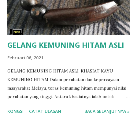
GELANG KEMUNING HITAM ASLI
Februari 06, 2021
GELANG KEMUNING HITAM ASLI. KHASIAT KAYU
KEMUNING HITAM Dalam perubatan dan kepercayaan
masyarakat Melayu, teras kemuning hitam mempunyai nilai
perubatan yang tinggi. Antara khasiatnya ialah untuk
merawat gigitan serangga dan binatang berbisa. Caranya
KONGSI
CATAT ULASAN
BACA SELANJUTNYA »
ialah dengan melekatkan teras tersebut terus pada tempat
gigitan. Khasiatnya yang lain ialah sebagai ubat untuk
mempercepatkan penyembuhan luka. la digunakan dengan