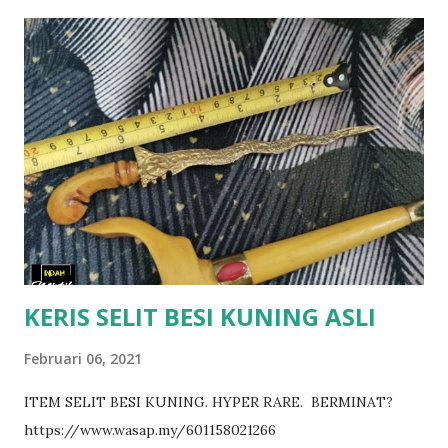
cara mengasah teras kemuning pada pasu tanah dan
disapukan airnya pada tempat luka. Kemuning hitam juga
terbukti dalam menyembuhkan masalah perut yang
meragam dan tak berapa selesa seperti cirit birit, senak dan
sakit perut. Khasiat Kemuning : 1 . Penenang & Penerang
han 2. Penyembuh luka 3. Penolak sihir / ilmu hitam 4.
Penawar gigitan binatang bisa 5. Penawar mabuk / racun 6.
Lain-Lain Penawar Penyakit : Demam panas, kencing manis,
buasir, busung, batuk, cacing, sakit dalam mulut, mata kabur,
kembung perut, kudis, luka dan susah b...
KERIS SELIT BESI KUNING ASLI
Februari 06, 2021
ITEM SELIT BESI KUNING. HYPER RARE. BERMINAT?
https://www.wasap.my/601158021266