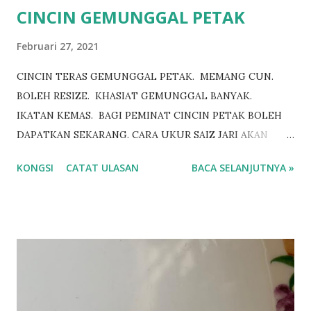
CINCIN GEMUNGGAL PETAK
Februari 27, 2021
CINCIN TERAS GEMUNGGAL PETAK. MEMANG CUN.
BOLEH RESIZE. KHASIAT GEMUNGGAL BANYAK.
IKATAN KEMAS. BAGI PEMINAT CINCIN PETAK BOLEH
DAPATKAN SEKARANG. CARA UKUR SAIZ JARI AKAN
DIBERI TAHU. HARGA MAMPU MILIK. TERHAD. KALAU
KONGSI
CATAT ULASAN
BACA SELANJUTNYA »
BERKENAN DIHATI MAKA CEPATLAH BERTINDAK. HABIS
BRG TERMENUNG. JIKA TUAN 2 BERMINAT. KLIK
https://www.wasap.my/601158021266