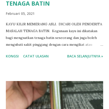
TENAGA BATIN
Februari 05, 2021
KAYU KILIR MEMERANG ASLI. DICARI OLEH PENDERITA
MASALAH TENAGA BATIN. Kegunaan kayu ini dikatakan
bagi menguatkan tenaga batin seseorang dan juga boleh
mengubati sakit pinggang dengan cara mengikat atau
meletakkan kayu ini sekitar pinggang seseorang. IN SHA
KONGSI
CATAT ULASAN
BACA SELANJUTNYA »
ALLAH ITULAH KEGUNAAN KAYU KIKIR MEMERANG
SEJAK DAHULU. BERMINAT?
https://www.wasap.my/601158021266