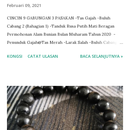
Februari 09, 2021
CINCIN 9 GABUNGAN 3 PASAKAN -Tas Gajah -Buluh
Cabang 2 (Bahagian 1) -Tanduk Rusa Putih Mati Beragan
Permohonan Alam Bunian Bulan Muharam Tahun 2020 -
Penunduk Gajah@Tas Merah -Larak Salah -Buluh Cabang
2(Bahagian 2) -Menang@Laka -Rotan Sonsang -Raja Kayu
KONGSI
CATAT ULASAN
BACA SELANJUTNYA »
Bukit -Teras Cempedak 3 PASAKAN BAWAH -Batu Petir
Lekat Magnet -Batu Tok Wali@Badar Besi Lekat Magnet -
Leklai Pelangi ASBAB PEDINDING DIRI,ELAK ENERGI
NEGATIF, PENGASIH&PENUNDUK DENGAN IZIN ALLAH
S.W.T TATACARA LENGKAP PEMAKAIAN AKAN
DIBERIKAN PERCUMA -Keratan Rumput Buluh Perindu
G.Ledang BERMINAT? KLIK www.wasap.my/601158021266