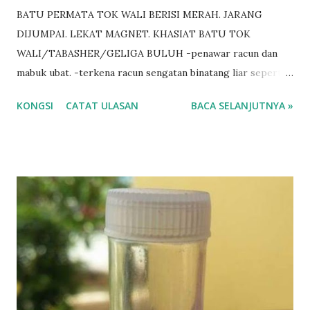
BATU PERMATA TOK WALI BERISI MERAH. JARANG
DIJUMPAI. LEKAT MAGNET. KHASIAT BATU TOK
WALI/TABASHER/GELIGA BULUH -penawar racun dan
mabuk ubat. -terkena racun sengatan binatang liar seperti
ular. -deman panas dan bengkak dalam tekak atau penyakit
KONGSI
CATAT ULASAN
BACA SELANJUTNYA »
panas. -sakit gigi dan sakit perut atau muntah. -budak jadi
letih atau demam panas. -sakit dalam dada. -buat pelaris. -
lekat tulang ikan. -terpijak paku. -sakit kepala atau terkena
buatan orang. -orang perempuan susah nak bersalin. Cara
penggunaan batu wali. -baca al-fatihah 1 kali. -baca surah al-
ikhlas 3 kali. -selawat keatas nabi 7 kali dan hadiah kepada
Syeikh Wali Allah Abdul Kadir Jailani. - jika digigit
binatang berbisa, ambil batu itu dan letak pada tempat yang
digigit. BERMINAT? https://www.wasap.my/601158021266