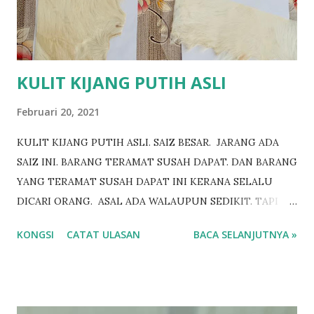
KULIT KIJANG PUTIH ASLI
Februari 20, 2021
KULIT KIJANG PUTIH ASLI. SAIZ BESAR. JARANG ADA
SAIZ INI. BARANG TERAMAT SUSAH DAPAT. DAN BARANG
YANG TERAMAT SUSAH DAPAT INI KERANA SELALU
DICARI ORANG. ASAL ADA WALAUPUN SEDIKIT. TAPI
YANG INI SAIZ 9 INCI. BUKANLAH SEDIKIT. ADA PUN
KONGSI
CATAT ULASAN
BACA SELANJUTNYA »
ASBAB KHASIAT KIJANG PUTIH INI ADALAH SEBAGAI
PELARISAN PERNIAGAAN MAHUPUN PEMANIS DIRI.
DIKATAKAN JUGA UNTUK PAKAIAN DIRI. DAN
DEMIKIAN JUGA WAJIB YANG TERUTAMA MESTI ADA