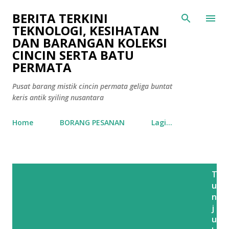
Langkau ke kandungan utama
BERITA TERKINI
TEKNOLOGI, KESIHATAN
DAN BARANGAN KOLEKSI
CINCIN SERTA BATU
PERMATA
Pusat barang mistik cincin permata geliga buntat
keris antik syiling nusantara
Home
BORANG PESANAN
Lagi…
C
T
a
u
t
n
j
a
u
t