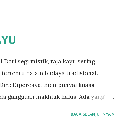
AYU
ari segi mistik, raja kayu sering
tertentu dalam budaya tradisional.
g Diri: Dipercayai mempunyai kuasa
ada gangguan makhluk halus. Ada yang
 kayu sebagai tangkal atau memakai
BACA SELANJUTNYA »
n ini. 2. Pembersih Aura: Raja kayu
an aura negatif dan meningkatkan