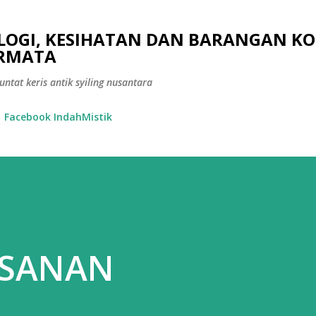
Langkau ke kandungan utama
OLOGI, KESIHATAN DAN BARANGAN KO
ERMATA
ntat keris antik syiling nusantara
Facebook IndahMistik
ESANAN