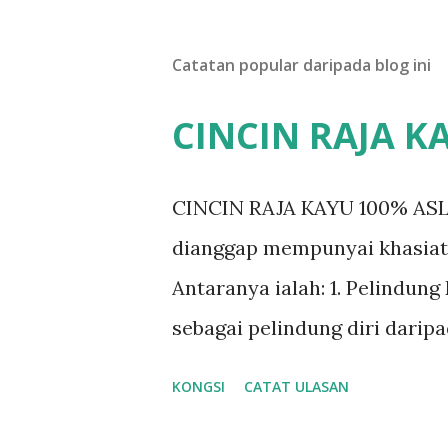
Catatan popular daripada blog ini
CINCIN RAJA K
CINCIN RAJA KAYU 100% ASLI D
dianggap mempunyai khasiat 
Antaranya ialah: 1. Pelindun
sebagai pelindung diri darip
membawa potongan kecil raja
KONGSI
CATAT ULASAN
sebagai perhiasan untuk tujua
dikatakan mampu membersihk