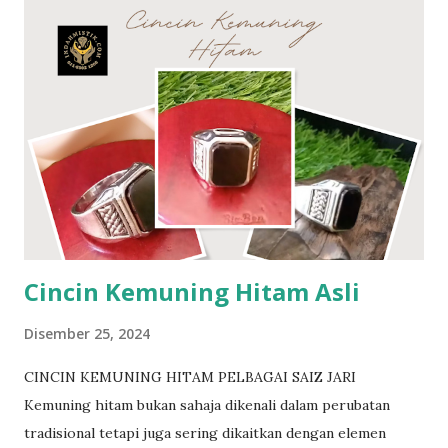
Memusnahkan ilmu kebal Pengamal ilmu Hitam merasai
panas bila berdekatan dengan pemilik Besi Towo Perisai
ilmu ghaib Jenis batuan yang amat langka. Tidak berkarat
walau direndam lama didalam air Besi towo adalah Besi Ibu
kursani yg menjadi rantai bumi untuk menghapuskan segala
racun yg ada didalam tanah. Nama lain Besi towo dikenali
sebagai besi darul..besi tawar..besi tua..ibu kursani Ramai
para pesilat..perawat..pendekar yg mencarinya.. Besi amat
keras nak prosesnya pun mengambil masa yg lama. Insya
Allah dengan izin-Nya. Berminat? http://www....
Cincin Kemuning Hitam Asli
Disember 25, 2024
CINCIN KEMUNING HITAM PELBAGAI SAIZ JARI
Kemuning hitam bukan sahaja dikenali dalam perubatan
tradisional tetapi juga sering dikaitkan dengan elemen