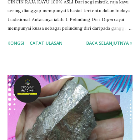
CINCIN RAJA KAYU 100% ASLI Dari segi mistik, raja kayu
sering dianggap mempunyai khasiat tertentu dalam budaya
tradisional. Antaranya ialah: 1. Pelindung Diri: Dipercayai
mempunyai kuasa sebagai pelindung diri daripada gangguan
makhluk halus. Ada yang membawa potongan kecil raja kayu
KONGSI
CATAT ULASAN
BACA SELANJUTNYA »
sebagai tangkal atau memakai sebagai perhiasan untuk
tujuan ini. 2. Pembersih Aura: Raja kayu dikatakan mampu
membersihkan aura negatif dan meningkatkan tenaga
positif seseorang. Sesetengah individu menggunakannya
dalam meditasi atau sebagai alat dalam rawatan tradisional.
3. Penarik Rezeki: Kayu ini juga dipercayai boleh menarik
rezeki atau keberuntungan. Usahawan tradisional
kadangkala meletakkannya di kedai sebagai simbol tuah dan
rezeki yang berlimpah. 4. Menaikkan Aura Kepimpinan: Raja
kayu juga dianggap menaikkan karisma dan daya
kepimpinan. Mereka yang memakai atau memiliki kayu ini