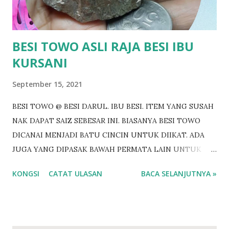
dikatakan mempunyai pengaruh lebih kuat dalam
komunikasi atau perundingan. Dengan izin Allah jua.
BERMINAT? https://bi...
BESI TOWO ASLI RAJA BESI IBU
KURSANI
September 15, 2021
BESI TOWO @ BESI DARUL. IBU BESI. ITEM YANG SUSAH
NAK DAPAT SAIZ SEBESAR INI. BIASANYA BESI TOWO
DICANAI MENJADI BATU CINCIN UNTUK DIIKAT. ADA
JUGA YANG DIPASAK BAWAH PERMATA LAIN UNTUK
DIIKAT CINCIN. BESI TOWO SEBESAR INI BOLEH
KONGSI
CATAT ULASAN
BACA SELANJUTNYA »
DICANAI UNTUK 6 HINGGA 7 BATU PERMATA. Antara
khasiat Besi Towo @ Besi Tawar Penawar bisa binatang
Penawar racun sihir Pembungkam ilmu hitam
Membangkitkan semangat diri Menguatkan aura batin