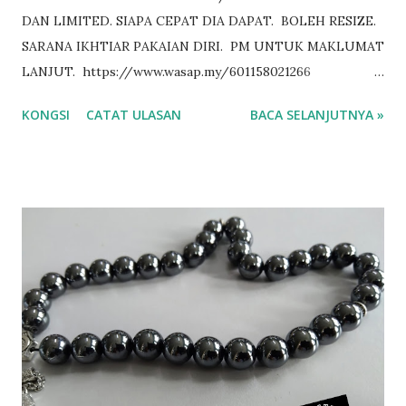
DAN LIMITED. SIAPA CEPAT DIA DAPAT. BOLEH RESIZE.
SARANA IKHTIAR PAKAIAN DIRI. PM UNTUK MAKLUMAT
LANJUT. https://www.wasap.my/601158021266
TEMPAHAN: https://bit.ly/3KtPOM6 🌟🌟🌟🌟🌟🌟🌟🌟🌟🌟
KONGSI
CATAT ULASAN
BACA SELANJUTNYA »
🌟🌟