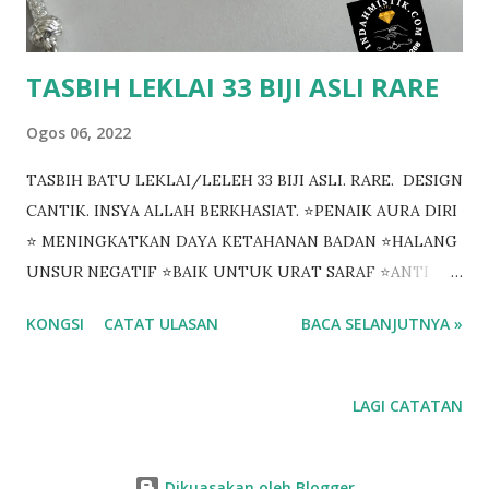
TASBIH LEKLAI 33 BIJI ASLI RARE
Ogos 06, 2022
TASBIH BATU LEKLAI/LELEH 33 BIJI ASLI. RARE. DESIGN
CANTIK. INSYA ALLAH BERKHASIAT. ⭐PENAIK AURA DIRI
⭐ MENINGKATKAN DAYA KETAHANAN BADAN ⭐HALANG
UNSUR NEGATIF ⭐BAIK UNTUK URAT SARAF ⭐ANTI
ILMU HITAM BERTAMBAH ELOK UNTUK DIBUAT
KONGSI
CATAT ULASAN
BACA SELANJUTNYA »
BERZIKIR. SEMOGA BERMANFAAT. BERMINAT?
https://www.wasap.my/601158021266
https://linktr.ee/indahmistik #leklai #leleh
LAGI CATATAN
Dikuasakan oleh Blogger