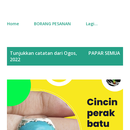
Home
BORANG PESANAN
Lagi…
C
Tunjukkan catatan dari Ogos,
PAPAR SEMUA
a
2022
t
a
t
a
n