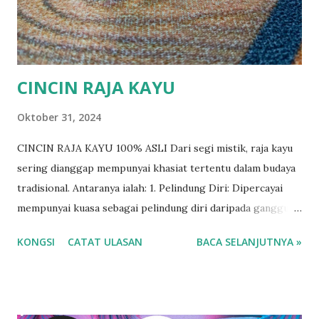
CINCIN RAJA KAYU
Oktober 31, 2024
CINCIN RAJA KAYU 100% ASLI Dari segi mistik, raja kayu
sering dianggap mempunyai khasiat tertentu dalam budaya
tradisional. Antaranya ialah: 1. Pelindung Diri: Dipercayai
mempunyai kuasa sebagai pelindung diri daripada gangguan
makhluk halus. Ada yang membawa potongan kecil raja kayu
KONGSI
CATAT ULASAN
BACA SELANJUTNYA »
sebagai tangkal atau memakai sebagai perhiasan untuk
tujuan ini. 2. Pembersih Aura: Raja kayu dikatakan mampu
membersihkan aura negatif dan meningkatkan tenaga
positif seseorang. Sesetengah individu menggunakannya