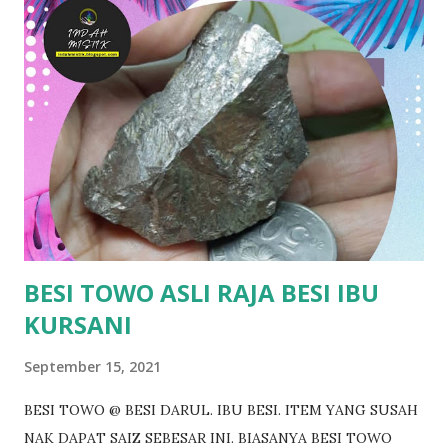
dalam meditasi atau sebagai alat dalam rawatan tradisional.
3. Penarik Rezeki: Kayu ini juga dipercayai boleh menarik
rezeki atau keberuntungan. Usahawan tradisional
kadangkala meletakkannya di kedai sebagai simbol tuah dan
rezeki yang berlimpah. 4. Menaikkan Aura Kepimpinan: Raja
kayu juga dianggap menaikkan karisma dan daya
kepimpinan. Mereka yang memakai atau memiliki kayu ini
dikatakan mempunyai pengaruh lebih kuat dalam
komunikasi atau perundingan. Dengan izin Allah jua.
BERMINAT? https://bi...
BESI TOWO ASLI RAJA BESI IBU
KURSANI
September 15, 2021
BESI TOWO @ BESI DARUL. IBU BESI. ITEM YANG SUSAH
NAK DAPAT SAIZ SEBESAR INI. BIASANYA BESI TOWO