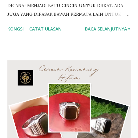
DICANAI MENJADI BATU CINCIN UNTUK DIIKAT. ADA
JUGA YANG DIPASAK BAWAH PERMATA LAIN UNTUK
DIIKAT CINCIN. BESI TOWO SEBESAR INI BOLEH
KONGSI
CATAT ULASAN
BACA SELANJUTNYA »
DICANAI UNTUK 6 HINGGA 7 BATU PERMATA. Antara
khasiat Besi Towo @ Besi Tawar Penawar bisa binatang
Penawar racun sihir Pembungkam ilmu hitam
Membangkitkan semangat diri Menguatkan aura batin
Memusnahkan ilmu kebal Pengamal ilmu Hitam merasai
panas bila berdekatan dengan pemilik Besi Towo Perisai
ilmu ghaib Jenis batuan yang amat langka. Tidak berkarat
walau direndam lama didalam air Besi towo adalah Besi Ibu
kursani yg menjadi rantai bumi untuk menghapuskan segala
racun yg ada didalam tanah. Nama lain Besi towo dikenali
sebagai besi darul..besi tawar..besi tua..ibu kursani Ramai
para pesilat..perawat..pendekar yg mencarinya.. Besi amat
keras nak prosesnya pun mengambil masa yg lama. Insya