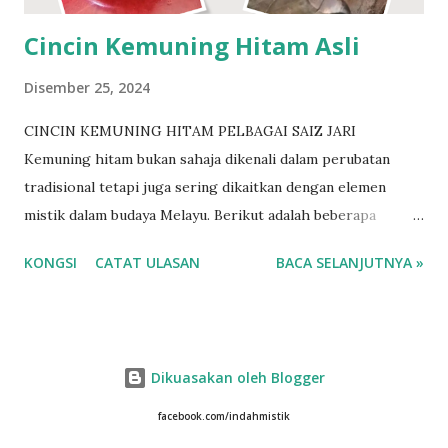
Allah dengan izin-Nya. Berminat? http://www....
Cincin Kemuning Hitam Asli
Disember 25, 2024
CINCIN KEMUNING HITAM PELBAGAI SAIZ JARI
Kemuning hitam bukan sahaja dikenali dalam perubatan
tradisional tetapi juga sering dikaitkan dengan elemen
mistik dalam budaya Melayu. Berikut adalah beberapa
khasiat mistik kemuning hitam: 1. Pelindung Diri daripada
KONGSI
CATAT ULASAN
BACA SELANJUTNYA »
Gangguan Makhluk Halus Kayu kemuning hitam sering
dijadikan azimat atau tangkal kerana dipercayai mampu
melindungi pemiliknya daripada gangguan makhluk halus
dan ilmu hitam seperti sihir atau santau. 2. Kekuatan Spirit
Dikuasakan oleh Blogger
dan Energi Positif Kemuning hitam dikatakan memiliki
energi spiritual yang tinggi. Ia digunakan untuk
facebook.com/indahmistik
meningkatkan aura positif dan melindungi pemilik daripada