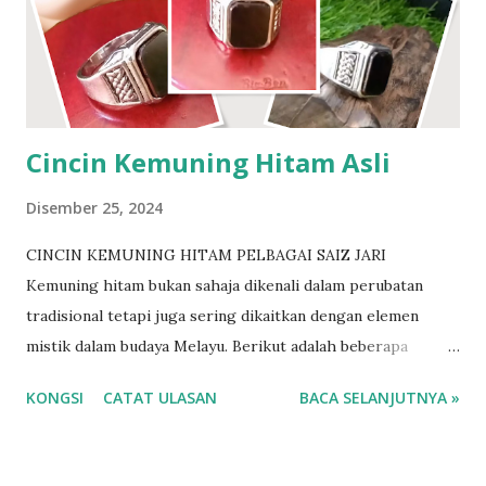
racun yg ada didalam tanah. Nama lain Besi towo dikenali
sebagai besi darul..besi tawar..besi tua..ibu kursani Ramai
para pesilat..perawat..pendekar yg mencarinya.. Besi amat
keras nak prosesnya pun mengambil masa yg lama. Insya
Allah dengan izin-Nya. Berminat? http://www....
Cincin Kemuning Hitam Asli
Disember 25, 2024
CINCIN KEMUNING HITAM PELBAGAI SAIZ JARI
Kemuning hitam bukan sahaja dikenali dalam perubatan
tradisional tetapi juga sering dikaitkan dengan elemen
mistik dalam budaya Melayu. Berikut adalah beberapa
khasiat mistik kemuning hitam: 1. Pelindung Diri daripada
KONGSI
CATAT ULASAN
BACA SELANJUTNYA »
Gangguan Makhluk Halus Kayu kemuning hitam sering
dijadikan azimat atau tangkal kerana dipercayai mampu
melindungi pemiliknya daripada gangguan makhluk halus