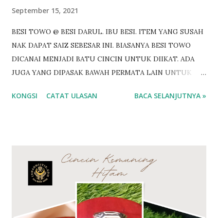
September 15, 2021
BESI TOWO @ BESI DARUL. IBU BESI. ITEM YANG SUSAH
NAK DAPAT SAIZ SEBESAR INI. BIASANYA BESI TOWO
DICANAI MENJADI BATU CINCIN UNTUK DIIKAT. ADA
JUGA YANG DIPASAK BAWAH PERMATA LAIN UNTUK
DIIKAT CINCIN. BESI TOWO SEBESAR INI BOLEH
KONGSI
CATAT ULASAN
BACA SELANJUTNYA »
DICANAI UNTUK 6 HINGGA 7 BATU PERMATA. Antara
khasiat Besi Towo @ Besi Tawar Penawar bisa binatang
Penawar racun sihir Pembungkam ilmu hitam
Membangkitkan semangat diri Menguatkan aura batin
Memusnahkan ilmu kebal Pengamal ilmu Hitam merasai
panas bila berdekatan dengan pemilik Besi Towo Perisai
ilmu ghaib Jenis batuan yang amat langka. Tidak berkarat
walau direndam lama didalam air Besi towo adalah Besi Ibu
kursani yg menjadi rantai bumi untuk menghapuskan segala