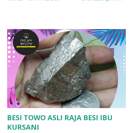
sebagai tangkal atau memakai sebagai perhiasan untuk
tujuan ini. 2. Pembersih Aura: Raja kayu dikatakan mampu
membersihkan aura negatif dan meningkatkan tenaga
positif seseorang. Sesetengah individu menggunakannya
dalam meditasi atau sebagai alat dalam rawatan tradisional.
3. Penarik Rezeki: Kayu ini juga dipercayai boleh menarik
rezeki atau keberuntungan. Usahawan tradisional
kadangkala meletakkannya di kedai sebagai simbol tuah dan
rezeki yang berlimpah. 4. Menaikkan Aura Kepimpinan: Raja
kayu juga dianggap menaikkan karisma dan daya
kepimpinan. Mereka yang memakai atau memiliki kayu ini
dikatakan mempunyai pengaruh lebih kuat dalam
komunikasi atau perundingan. Dengan izin Allah jua.
BERMINAT? https://bi...
BESI TOWO ASLI RAJA BESI IBU
KURSANI