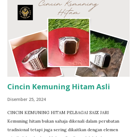
Memusnahkan ilmu kebal Pengamal ilmu Hitam merasai
panas bila berdekatan dengan pemilik Besi Towo Perisai
ilmu ghaib Jenis batuan yang amat langka. Tidak berkarat
walau direndam lama didalam air Besi towo adalah Besi Ibu
kursani yg menjadi rantai bumi untuk menghapuskan segala
racun yg ada didalam tanah. Nama lain Besi towo dikenali
sebagai besi darul..besi tawar..besi tua..ibu kursani Ramai
para pesilat..perawat..pendekar yg mencarinya.. Besi amat
keras nak prosesnya pun mengambil masa yg lama. Insya
Allah dengan izin-Nya. Berminat? http://www....
Cincin Kemuning Hitam Asli
Disember 25, 2024
CINCIN KEMUNING HITAM PELBAGAI SAIZ JARI
Kemuning hitam bukan sahaja dikenali dalam perubatan
tradisional tetapi juga sering dikaitkan dengan elemen