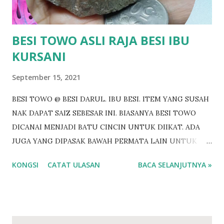
komunikasi atau perundingan. Dengan izin Allah jua.
BERMINAT? https://bi...
BESI TOWO ASLI RAJA BESI IBU
KURSANI
September 15, 2021
BESI TOWO @ BESI DARUL. IBU BESI. ITEM YANG SUSAH
NAK DAPAT SAIZ SEBESAR INI. BIASANYA BESI TOWO
DICANAI MENJADI BATU CINCIN UNTUK DIIKAT. ADA
JUGA YANG DIPASAK BAWAH PERMATA LAIN UNTUK
DIIKAT CINCIN. BESI TOWO SEBESAR INI BOLEH
KONGSI
CATAT ULASAN
BACA SELANJUTNYA »
DICANAI UNTUK 6 HINGGA 7 BATU PERMATA. Antara
khasiat Besi Towo @ Besi Tawar Penawar bisa binatang
Penawar racun sihir Pembungkam ilmu hitam
Membangkitkan semangat diri Menguatkan aura batin