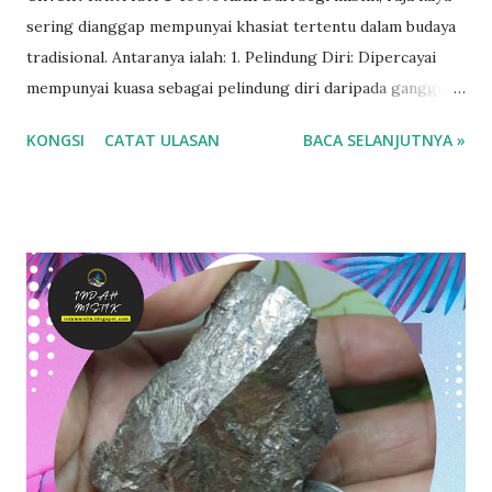
sering dianggap mempunyai khasiat tertentu dalam budaya
tradisional. Antaranya ialah: 1. Pelindung Diri: Dipercayai
mempunyai kuasa sebagai pelindung diri daripada gangguan
makhluk halus. Ada yang membawa potongan kecil raja kayu
KONGSI
CATAT ULASAN
BACA SELANJUTNYA »
sebagai tangkal atau memakai sebagai perhiasan untuk
tujuan ini. 2. Pembersih Aura: Raja kayu dikatakan mampu
membersihkan aura negatif dan meningkatkan tenaga
positif seseorang. Sesetengah individu menggunakannya
dalam meditasi atau sebagai alat dalam rawatan tradisional.
3. Penarik Rezeki: Kayu ini juga dipercayai boleh menarik
rezeki atau keberuntungan. Usahawan tradisional
kadangkala meletakkannya di kedai sebagai simbol tuah dan
rezeki yang berlimpah. 4. Menaikkan Aura Kepimpinan: Raja
kayu juga dianggap menaikkan karisma dan daya
kepimpinan. Mereka yang memakai atau memiliki kayu ini
dikatakan mempunyai pengaruh lebih kuat dalam