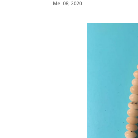
Mei 08, 2020