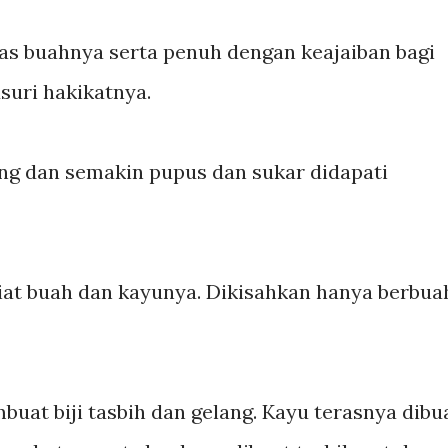
as buahnya serta penuh dengan keajaiban bagi
uri hakikatnya.
ng dan semakin pupus dan sukar didapati
at buah dan kayunya. Dikisahkan hanya berbua
at biji tasbih dan gelang. Kayu terasnya dibu