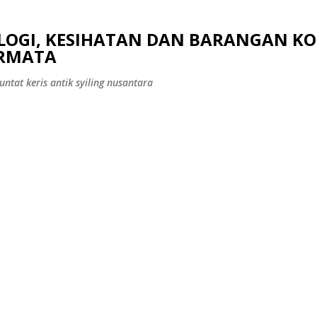
Langkau ke kandungan utama
OLOGI, KESIHATAN DAN BARANGAN KO
ERMATA
ntat keris antik syiling nusantara