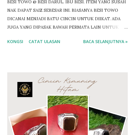
BESI TOWO @ BESI DARUL. IBU BESI. ITEM YANG SUSAH
NAK DAPAT SAIZ SEBESAR INI. BIASANYA BESI TOWO
DICANAI MENJADI BATU CINCIN UNTUK DIIKAT. ADA
JUGA YANG DIPASAK BAWAH PERMATA LAIN UNTUK
DIIKAT CINCIN. BESI TOWO SEBESAR INI BOLEH
KONGSI
CATAT ULASAN
BACA SELANJUTNYA »
DICANAI UNTUK 6 HINGGA 7 BATU PERMATA. Antara
khasiat Besi Towo @ Besi Tawar Penawar bisa binatang
Penawar racun sihir Pembungkam ilmu hitam
Membangkitkan semangat diri Menguatkan aura batin
Memusnahkan ilmu kebal Pengamal ilmu Hitam merasai
panas bila berdekatan dengan pemilik Besi Towo Perisai
ilmu ghaib Jenis batuan yang amat langka. Tidak berkarat
walau direndam lama didalam air Besi towo adalah Besi Ibu
kursani yg menjadi rantai bumi untuk menghapuskan segala
racun yg ada didalam tanah. Nama lain Besi towo dikenali
sebagai besi darul..besi tawar..besi tua..ibu kursani Ramai