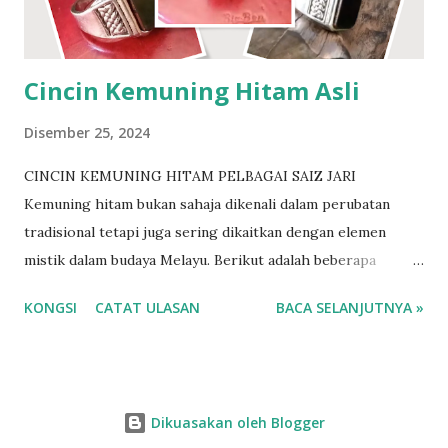
para pesilat..perawat..pendekar yg mencarinya.. Besi amat
keras nak prosesnya pun mengambil masa yg lama. Insya
Allah dengan izin-Nya. Berminat? http://www....
Cincin Kemuning Hitam Asli
Disember 25, 2024
CINCIN KEMUNING HITAM PELBAGAI SAIZ JARI
Kemuning hitam bukan sahaja dikenali dalam perubatan
tradisional tetapi juga sering dikaitkan dengan elemen
mistik dalam budaya Melayu. Berikut adalah beberapa
khasiat mistik kemuning hitam: 1. Pelindung Diri daripada
KONGSI
CATAT ULASAN
BACA SELANJUTNYA »
Gangguan Makhluk Halus Kayu kemuning hitam sering
dijadikan azimat atau tangkal kerana dipercayai mampu
melindungi pemiliknya daripada gangguan makhluk halus
dan ilmu hitam seperti sihir atau santau. 2. Kekuatan Spirit
Dikuasakan oleh Blogger
dan Energi Positif Kemuning hitam dikatakan memiliki