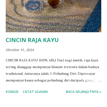
CINCIN RAJA KAYU
Oktober 31, 2024
CINCIN RAJA KAYU 100% ASLI Dari segi mistik, raja kayu
sering dianggap mempunyai khasiat tertentu dalam budaya
tradisional. Antaranya ialah: 1. Pelindung Diri: Dipercayai
mempunyai kuasa sebagai pelindung diri daripada gangguan
makhluk halus. Ada yang membawa potongan kecil raja kayu
KONGSI
CATAT ULASAN
BACA SELANJUTNYA »
sebagai tangkal atau memakai sebagai perhiasan untuk
tujuan ini. 2. Pembersih Aura: Raja kayu dikatakan mampu