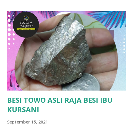
membersihkan aura negatif dan meningkatkan tenaga
positif seseorang. Sesetengah individu menggunakannya
dalam meditasi atau sebagai alat dalam rawatan tradisional.
3. Penarik Rezeki: Kayu ini juga dipercayai boleh menarik
rezeki atau keberuntungan. Usahawan tradisional
kadangkala meletakkannya di kedai sebagai simbol tuah dan
rezeki yang berlimpah. 4. Menaikkan Aura Kepimpinan: Raja
kayu juga dianggap menaikkan karisma dan daya
kepimpinan. Mereka yang memakai atau memiliki kayu ini
dikatakan mempunyai pengaruh lebih kuat dalam
komunikasi atau perundingan. Dengan izin Allah jua.
BERMINAT? https://bi...
BESI TOWO ASLI RAJA BESI IBU
KURSANI
September 15, 2021