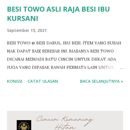
BERMINAT? https://bi...
BESI TOWO ASLI RAJA BESI IBU
KURSANI
September 15, 2021
BESI TOWO @ BESI DARUL. IBU BESI. ITEM YANG SUSAH
NAK DAPAT SAIZ SEBESAR INI. BIASANYA BESI TOWO
DICANAI MENJADI BATU CINCIN UNTUK DIIKAT. ADA
JUGA YANG DIPASAK BAWAH PERMATA LAIN UNTUK
DIIKAT CINCIN. BESI TOWO SEBESAR INI BOLEH
KONGSI
CATAT ULASAN
BACA SELANJUTNYA »
DICANAI UNTUK 6 HINGGA 7 BATU PERMATA. Antara
khasiat Besi Towo @ Besi Tawar Penawar bisa binatang
Penawar racun sihir Pembungkam ilmu hitam
Membangkitkan semangat diri Menguatkan aura batin
Memusnahkan ilmu kebal Pengamal ilmu Hitam merasai
panas bila berdekatan dengan pemilik Besi Towo Perisai