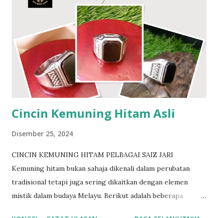
ilmu ghaib Jenis batuan yang amat langka. Tidak berkarat
walau direndam lama didalam air Besi towo adalah Besi Ibu
kursani yg menjadi rantai bumi untuk menghapuskan segala
racun yg ada didalam tanah. Nama lain Besi towo dikenali
sebagai besi darul..besi tawar..besi tua..ibu kursani Ramai
para pesilat..perawat..pendekar yg mencarinya.. Besi amat
keras nak prosesnya pun mengambil masa yg lama. Insya
Allah dengan izin-Nya. Berminat? http://www....
Cincin Kemuning Hitam Asli
Disember 25, 2024
CINCIN KEMUNING HITAM PELBAGAI SAIZ JARI
Kemuning hitam bukan sahaja dikenali dalam perubatan
tradisional tetapi juga sering dikaitkan dengan elemen
mistik dalam budaya Melayu. Berikut adalah beberapa
khasiat mistik kemuning hitam: 1. Pelindung Diri daripada