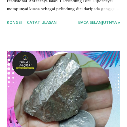
tradisional. Antaranya ialah: 1. Pelindung Diri: Dipercayai
mempunyai kuasa sebagai pelindung diri daripada gangguan
makhluk halus. Ada yang membawa potongan kecil raja kayu
KONGSI
CATAT ULASAN
BACA SELANJUTNYA »
sebagai tangkal atau memakai sebagai perhiasan untuk
tujuan ini. 2. Pembersih Aura: Raja kayu dikatakan mampu
membersihkan aura negatif dan meningkatkan tenaga
positif seseorang. Sesetengah individu menggunakannya
dalam meditasi atau sebagai alat dalam rawatan tradisional.
3. Penarik Rezeki: Kayu ini juga dipercayai boleh menarik
rezeki atau keberuntungan. Usahawan tradisional
kadangkala meletakkannya di kedai sebagai simbol tuah dan
rezeki yang berlimpah. 4. Menaikkan Aura Kepimpinan: Raja
kayu juga dianggap menaikkan karisma dan daya
kepimpinan. Mereka yang memakai atau memiliki kayu ini
dikatakan mempunyai pengaruh lebih kuat dalam
komunikasi atau perundingan. Dengan izin Allah jua.