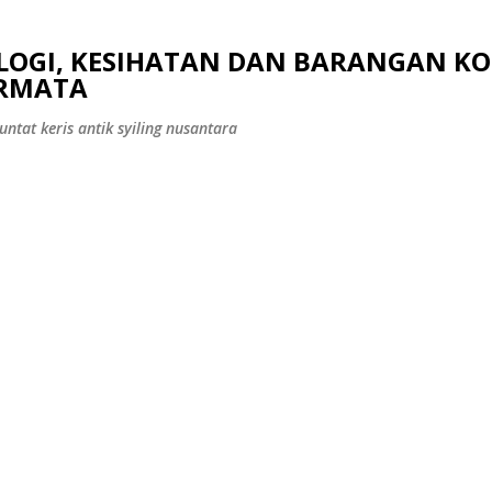
Langkau ke kandungan utama
OLOGI, KESIHATAN DAN BARANGAN KO
ERMATA
ntat keris antik syiling nusantara