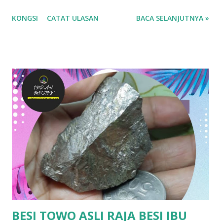
makhluk halus. Ada yang membawa potongan kecil raja kayu
KONGSI
CATAT ULASAN
BACA SELANJUTNYA »
sebagai tangkal atau memakai sebagai perhiasan untuk
tujuan ini. 2. Pembersih Aura: Raja kayu dikatakan mampu
membersihkan aura negatif dan meningkatkan tenaga
positif seseorang. Sesetengah individu menggunakannya
dalam meditasi atau sebagai alat dalam rawatan tradisional.
3. Penarik Rezeki: Kayu ini juga dipercayai boleh menarik
rezeki atau keberuntungan. Usahawan tradisional
kadangkala meletakkannya di kedai sebagai simbol tuah dan
rezeki yang berlimpah. 4. Menaikkan Aura Kepimpinan: Raja
kayu juga dianggap menaikkan karisma dan daya
kepimpinan. Mereka yang memakai atau memiliki kayu ini
dikatakan mempunyai pengaruh lebih kuat dalam
komunikasi atau perundingan. Dengan izin Allah jua.
BERMINAT? https://bi...
BESI TOWO ASLI RAJA BESI IBU