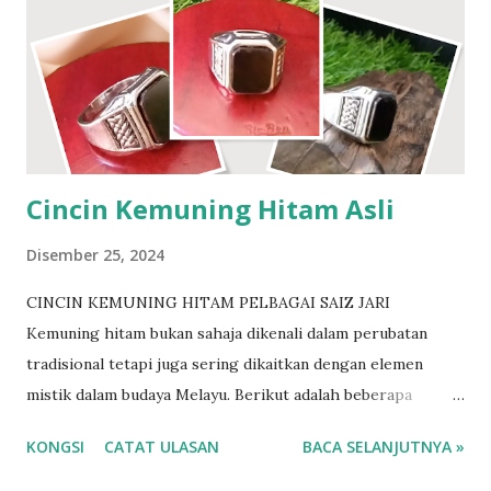
kursani yg menjadi rantai bumi untuk menghapuskan segala
racun yg ada didalam tanah. Nama lain Besi towo dikenali
sebagai besi darul..besi tawar..besi tua..ibu kursani Ramai
para pesilat..perawat..pendekar yg mencarinya.. Besi amat
keras nak prosesnya pun mengambil masa yg lama. Insya
Allah dengan izin-Nya. Berminat? http://www....
Cincin Kemuning Hitam Asli
Disember 25, 2024
CINCIN KEMUNING HITAM PELBAGAI SAIZ JARI
Kemuning hitam bukan sahaja dikenali dalam perubatan
tradisional tetapi juga sering dikaitkan dengan elemen
mistik dalam budaya Melayu. Berikut adalah beberapa
khasiat mistik kemuning hitam: 1. Pelindung Diri daripada
KONGSI
CATAT ULASAN
BACA SELANJUTNYA »
Gangguan Makhluk Halus Kayu kemuning hitam sering
dijadikan azimat atau tangkal kerana dipercayai mampu