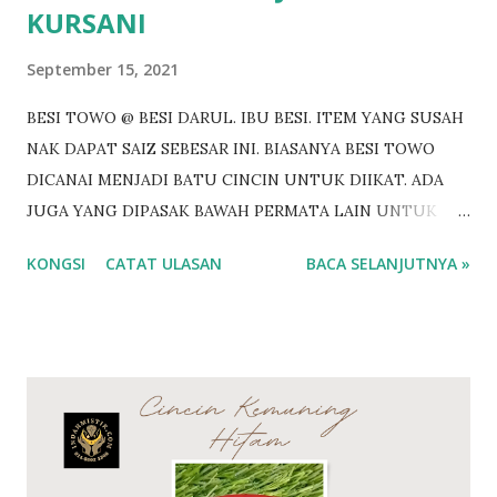
KURSANI
September 15, 2021
BESI TOWO @ BESI DARUL. IBU BESI. ITEM YANG SUSAH
NAK DAPAT SAIZ SEBESAR INI. BIASANYA BESI TOWO
DICANAI MENJADI BATU CINCIN UNTUK DIIKAT. ADA
JUGA YANG DIPASAK BAWAH PERMATA LAIN UNTUK
DIIKAT CINCIN. BESI TOWO SEBESAR INI BOLEH
KONGSI
CATAT ULASAN
BACA SELANJUTNYA »
DICANAI UNTUK 6 HINGGA 7 BATU PERMATA. Antara
khasiat Besi Towo @ Besi Tawar Penawar bisa binatang
Penawar racun sihir Pembungkam ilmu hitam
Membangkitkan semangat diri Menguatkan aura batin
Memusnahkan ilmu kebal Pengamal ilmu Hitam merasai
panas bila berdekatan dengan pemilik Besi Towo Perisai
ilmu ghaib Jenis batuan yang amat langka. Tidak berkarat
walau direndam lama didalam air Besi towo adalah Besi Ibu